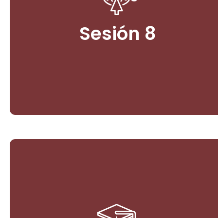
3. Bioeconomía y Paz Ambiental. Gestión y Desafíos
de proyectos en comunidades indígenas,
campesinas y negras.
Sesión 8
Ingresar
Sesión Cierre