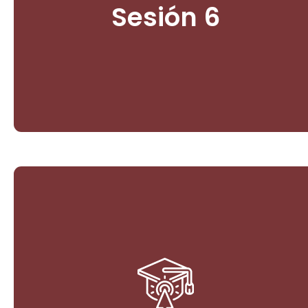
Sesión 6
Ingresar
Comunidad AWÁ, La Planada. El
Turismo Científico de Naturaleza.
Comercio Asosiativo CORTEPAZ