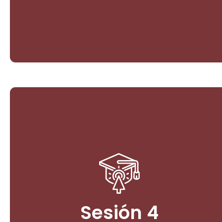
Derechos Constitucionales vs
Derechos propios de los pueblos
étnicos
2. Nuevos derechos de la naturaleza, a partir del
Biocentrismo: El producto de la movilización social
junto con acciones judiciales y los pronunciamientos
Sesión 4
de la jurisdicción