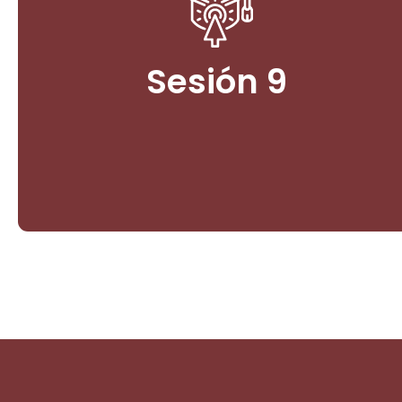
3. Bioeconomía y Paz Ambiental. Gestión y Desafíos
de proyectos en comunidades indígenas,
campesinas y negras.
Sesión 9
Ingresar