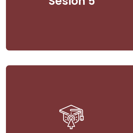
Sesión 5
de la jurisdicción
Ingresar
Bioeconomías desde las
comunidades
3. Bioeconomía y Paz Ambiental. Gestión y Desafíos
de proyectos en comunidades indígenas,
campesinas y negras.