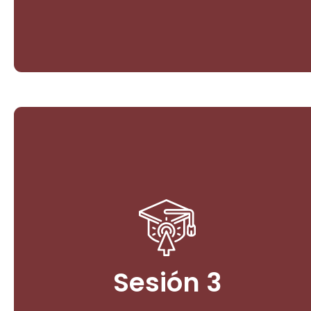
PSA: Casos municipios de Cali,
Jamundí y Tuluá en el Valle del
Cauca
1. La Arquitectura Institucional para la Paz Ambiental:
Legislación y Políticas Públicas.
Sesión 3
Ingresar