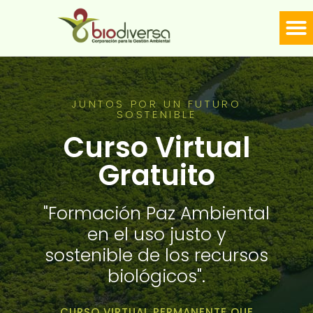
LÍNE
Biodiversa en linea
JUNTOS POR UN FUTURO
SOSTENIBLE
Curso Virtual
Gratuito
"Formación Paz Ambiental
en el uso justo y
sostenible de los recursos
biológicos".
CURSO VIRTUAL PERMANENTE QUE