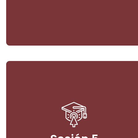
Ingresar
Elementos comunes en la
jurisprudencia acerca de los
derechos de la naturaleza: Río
Atrato, Río Cauca, Río Pance, la
Amazonía
2. Nuevos derechos de la naturaleza, a partir del
Biocentrismo: El producto de la movilización social
junto con acciones judiciales y los pronunciamientos