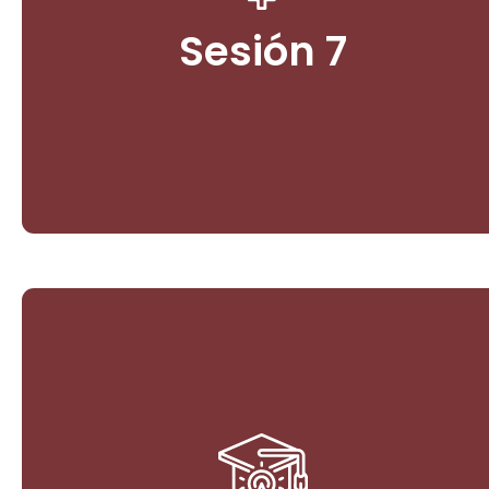
3. Bioeconomía y Paz Ambiental. Gestión y Desafíos
de proyectos en comunidades indígenas,
Sesión 7
campesinas y negras.
Ingresar
Gobernanza