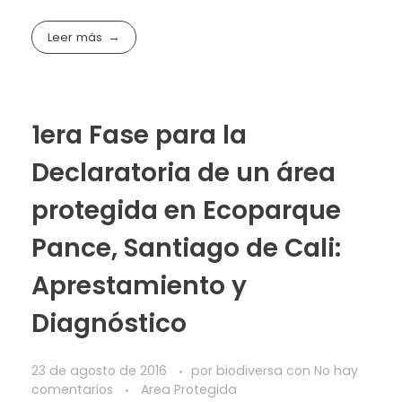
Leer más
1era Fase para la
Declaratoria de un área
protegida en Ecoparque
Pance, Santiago de Cali:
Aprestamiento y
Diagnóstico
23 de agosto de 2016
por
biodiversa
con
No hay
comentarios
Area Protegida