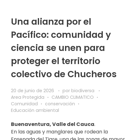
Una alianza por el
Pacífico: comunidad y
ciencia se unen para
proteger el territorio
colectivo de Chucheros
20 de junio de 2026
por
biodiversa
Area Protegida
CAMBIO CLIMATICO
Comunidad
conservación
Educación ambiental
Buenaventura, Valle del Cauca
.
En las aguas y manglares que rodean la
Ensenada del Tigre, una de las zonas de mayor