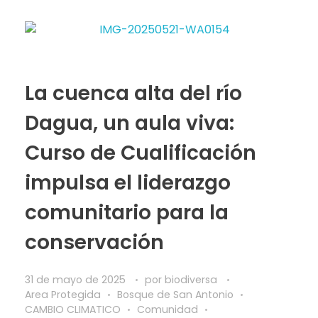
La cuenca alta del río
Dagua, un aula viva:
Curso de Cualificación
impulsa el liderazgo
comunitario para la
conservación
31 de mayo de 2025
por
biodiversa
Area Protegida
Bosque de San Antonio
CAMBIO CLIMATICO
Comunidad