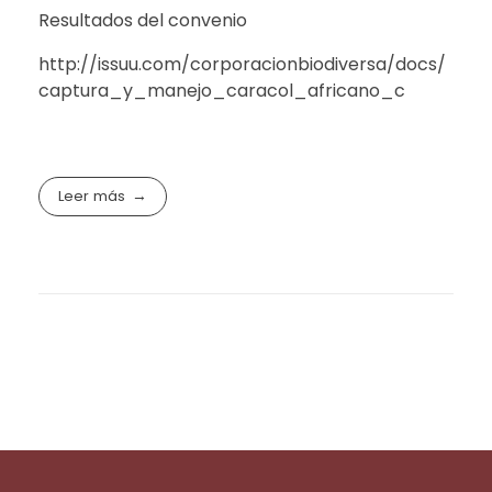
CAMERA
CAMERA
CAMERA
CAMERA
CAMERA
CAMERA
CAMERA
Resultados del convenio
http://issuu.com/corporacionbiodiversa/docs/
captura_y_manejo_caracol_africano_c
Leer más