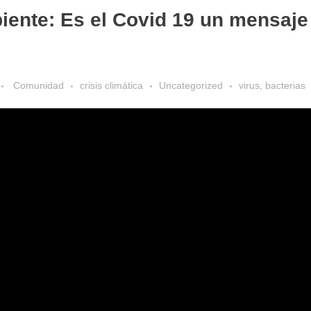
ente: Es el Covid 19 un mensaje 
Comunidad
crisis climática
Uncategorized
virus, bacterias