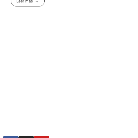
Leer más
Suscríbete
LINK
Biodiversa en linea