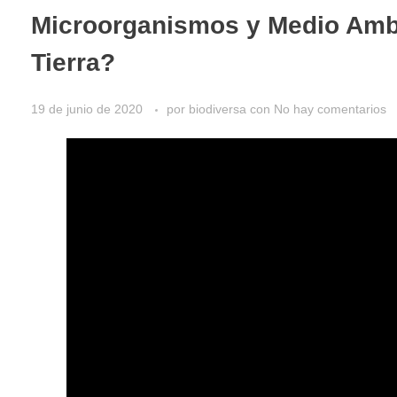
Microorganismos y Medio Ambi
Tierra?
19 de junio de 2020
por
biodiversa
con
No hay comentarios