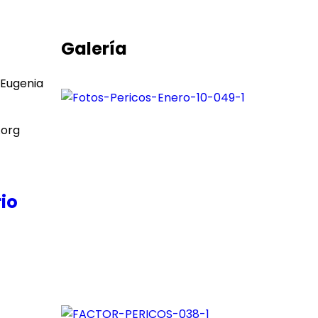
Galería
 Eugenia
.org
io