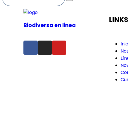
LINK
Biodiversa en linea
Ini
No
Lín
No
Co
Cu