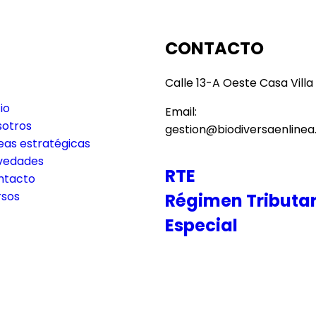
S
CONTACTO
Calle 13-A Oeste Casa Villa
cio
Email:
sotros
gestion@biodiversaenlinea
eas estratégicas
vedades
RTE
ntacto
rsos
Régimen Tributar
Especial